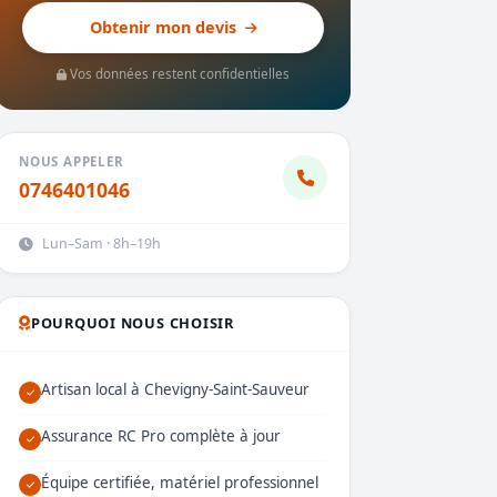
Obtenir mon devis
Vos données restent confidentielles
NOUS APPELER
0746401046
Lun–Sam · 8h–19h
POURQUOI NOUS CHOISIR
Artisan local à Chevigny-Saint-Sauveur
Assurance RC Pro complète à jour
Équipe certifiée, matériel professionnel