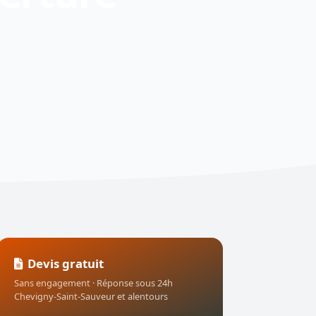
Devis gratuit
Sans engagement · Réponse sous 24h
Chevigny-Saint-Sauveur et alentours