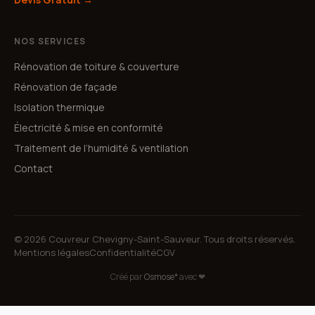
NOS SERVICES
Rénovation de toiture & couverture
Rénovation de façade
Isolation thermique
Électricité & mise en conformité
Traitement de l’humidité & ventilation
Contact
© 2026 Couvreur Chevigny-Saint-Sauveur. Tous droits réservés.
Mentions légales
Confidentialité
CGV
Créé par
Osmose*
avec ❤