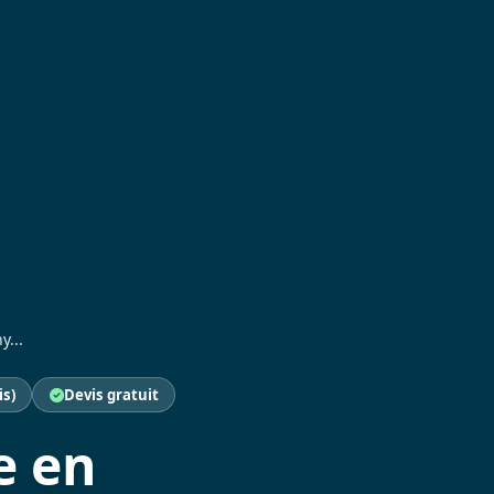
y...
is)
Devis gratuit
e en