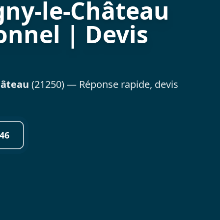
gny-le-Château
onnel | Devis
hâteau
(21250) — Réponse rapide, devis
46