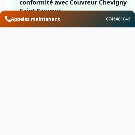
conformité avec Couvreur Chevigny-
Saint-Sauveur
Appelez maintenant
0746401046
Choisir Couvreur Chevigny-Saint-Sauveur pour
votre électricité & mise en conformité à Lantenay
dans le département Côte-d'Or, c'est opter pour
l'expertise d'une équipe qualifiée, la garantie d'un
intervention de qualité, la réactivité d'un service
local et des garanties solides. Nous mettons notre
savoir-faire au service de votre sécurité et de votr
confort, en respectant les normes en vigueur et e
assurant des prestations fiables et durables.
Financement et aides
Vous pouvez bénéficier d'aides financières pour
vos travaux d'électricité & mise en conformité à