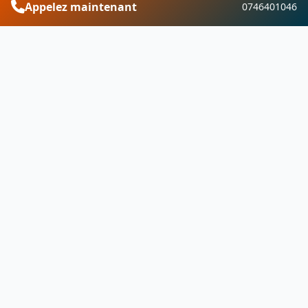
Appelez maintenant
0746401046
Saint-Sauveur
Pour votre projet de rénovation à Antigny-la-Ville
dans le département Côte-d'Or, choisissez
Couvreur Chevigny-Saint-Sauveur pour son
expertise reconnue, sa réactivité, ses garanties de
qualité et son savoir-faire local. Nous mettons tou
en œuvre pour vous offrir des solutions sur-
mesure répondant à vos besoins spécifiques.
Financement et aides
Vous pouvez bénéficier d'aides financières telles
que MaPrimeRénov, les Certificats d'Économie
d'Énergie (CEE), l'éco-Prêt à Taux Zéro (éco-PTZ) o
encore d'une TVA réduite pour vos travaux de
rénovation avec Couvreur Chevigny-Saint-Sauveur