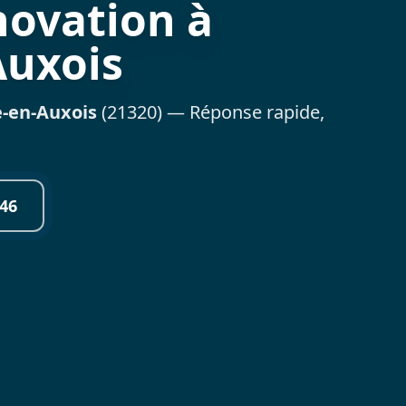
novation à
Auxois
-en-Auxois
(21320) — Réponse rapide,
46