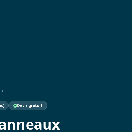
n...
is)
Devis gratuit
 panneaux