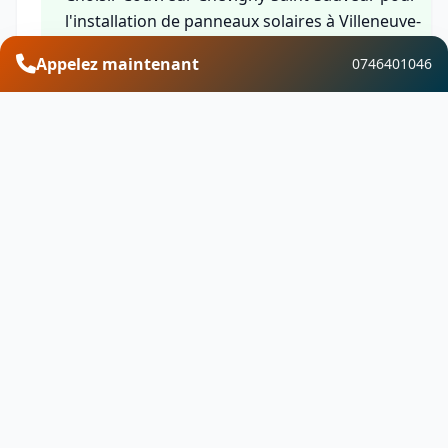
l'installation de panneaux solaires à Villeneuve-
sous-Charigny dans le département Côte-d'Or, c'es
Appelez maintenant
0746401046
bénéficier de l'expertise d'une équipe qualifiée, de
solutions sur-mesure, de garanties complètes et
d'un service client réactif. Nous mettons notre
savoir-faire local au service de votre transition
énergétique en vous proposant des installations
fiables et performantes.
Financement et aides
Découvrez les aides financières disponibles pour
votre projet d'installation de panneaux solaires à
Villeneuve-sous-Charigny dans le département
Côte-d'Or. Bénéficiez de MaPrimeRénov, du crédit
d'impôt, de l'éco-prêt à taux zéro, de la TVA réduit