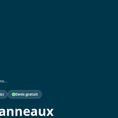
me...
is)
Devis gratuit
 panneaux