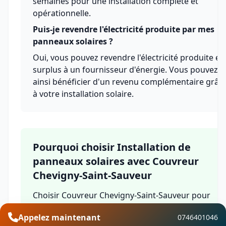
semaines pour une installation complète et
opérationnelle.
Puis-je revendre l'électricité produite par mes
panneaux solaires ?
Oui, vous pouvez revendre l'électricité produite en
surplus à un fournisseur d'énergie. Vous pouvez
ainsi bénéficier d'un revenu complémentaire grâc
à votre installation solaire.
Pourquoi choisir Installation de
panneaux solaires avec Couvreur
Chevigny-Saint-Sauveur
Choisir Couvreur Chevigny-Saint-Sauveur pour
l'installation de panneaux solaires à Voudenay
Appelez maintenant
0746401046
dans le département Côte-d'Or, c'est bénéficier de