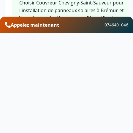
Choisir Couvreur Chevigny-Saint-Sauveur pour
l'installation de panneaux solaires à Brémur-et-
Vaurois dans le département Côte-d'Or, c'est
Appelez maintenant
0746401046
bénéficier de l'expertise d'une équipe qualifiée, de
solutions sur-mesure, de garanties complètes et
d'un service client réactif. Nous mettons notre
savoir-faire local au service de votre transition
énergétique en vous proposant des installations
fiables et performantes.
Financement et aides
Découvrez les aides financières disponibles pour
votre projet d'installation de panneaux solaires à
Brémur-et-Vaurois dans le département Côte-d'Or
Bénéficiez de MaPrimeRénov, du crédit d'impôt, d