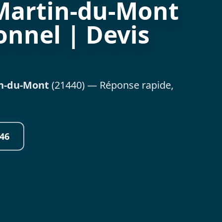
-Martin-du-Mont
onnel | Devis
in-du-Mont
(21440) — Réponse rapide,
46