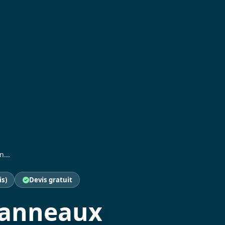
n...
is)
Devis gratuit
 panneaux