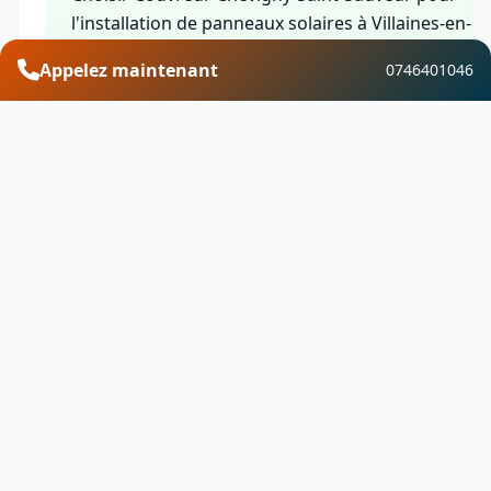
l'installation de panneaux solaires à Villaines-en-
Duesmois dans le département Côte-d'Or, c'est
Appelez maintenant
0746401046
bénéficier de l'expertise d'une équipe qualifiée, de
solutions sur-mesure, de garanties complètes et
d'un service client réactif. Nous mettons notre
savoir-faire local au service de votre transition
énergétique en vous proposant des installations
fiables et performantes.
Financement et aides
Découvrez les aides financières disponibles pour
votre projet d'installation de panneaux solaires à
Villaines-en-Duesmois dans le département Côte-
d'Or. Bénéficiez de MaPrimeRénov, du crédit
d'impôt, de l'éco-prêt à taux zéro, de la TVA réduit