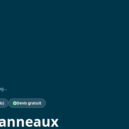
g...
is)
Devis gratuit
 panneaux