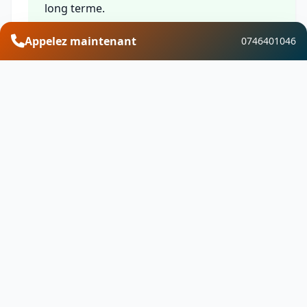
long terme.
Appelez maintenant
0746401046
Financement et aides
Découvrez les aides financières disponibles pour
vos travaux de traitement de l’humidité &
ventilation à Samerey. Profitez de MaPrimeRénov,
des CEE, de l'éco-PTZ, de la TVA réduite et d'autres
dispositifs pour optimiser votre investissement.
Besoin d'un devis ?
Contactez-nous pour un devis gratuit pour
Traitement de l’humidité & ventilation.