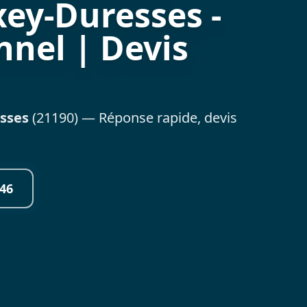
xey-Duresses -
nnel | Devis
sses
(21190) — Réponse rapide, devis
46