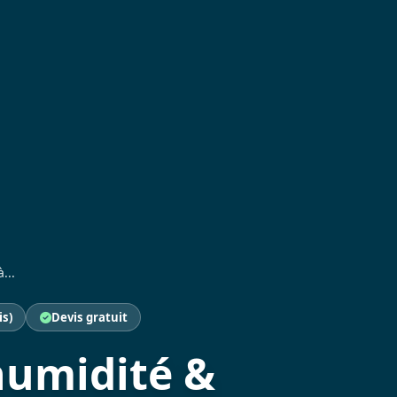
...
is)
Devis gratuit
humidité &