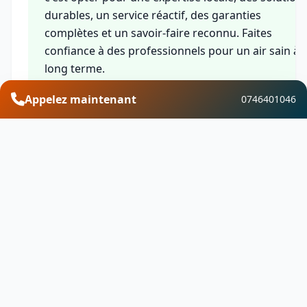
durables, un service réactif, des garanties
complètes et un savoir-faire reconnu. Faites
confiance à des professionnels pour un air sain à
long terme.
Appelez maintenant
0746401046
Financement et aides
Découvrez les aides financières disponibles pour
vos travaux de traitement de l’humidité &
ventilation à Corcelles-les-Arts. Profitez de
MaPrimeRénov, des CEE, de l'éco-PTZ, de la TVA
réduite et d'autres dispositifs pour optimiser votr
investissement.