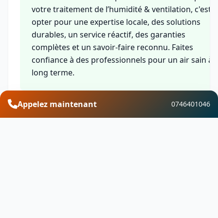
votre traitement de l’humidité & ventilation, c'est
opter pour une expertise locale, des solutions
durables, un service réactif, des garanties
complètes et un savoir-faire reconnu. Faites
confiance à des professionnels pour un air sain à
long terme.
Appelez maintenant
0746401046
Financement et aides
Découvrez les aides financières disponibles pour
vos travaux de traitement de l’humidité &
ventilation à Puligny-Montrachet. Profitez de
MaPrimeRénov, des CEE, de l'éco-PTZ, de la TVA
réduite et d'autres dispositifs pour optimiser votr
investissement.