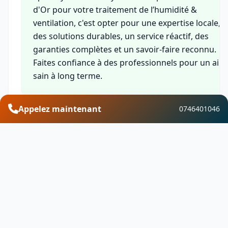
d'Or pour votre traitement de l’humidité &
ventilation, c'est opter pour une expertise locale,
des solutions durables, un service réactif, des
garanties complètes et un savoir-faire reconnu.
Faites confiance à des professionnels pour un air
sain à long terme.
Appelez maintenant
0746401046
Financement et aides
Découvrez les aides financières disponibles pour
vos travaux de traitement de l’humidité &
ventilation à Épernay-sous-Gevrey. Profitez de
MaPrimeRénov, des CEE, de l'éco-PTZ, de la TVA
réduite et d'autres dispositifs pour optimiser votr
investissement.