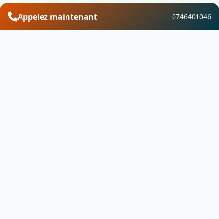
Appelez maintenant
0746401046
Financement et aides
Découvrez les aides financières disponibles pour
vos travaux de traitement de l’humidité &
ventilation à Valforêt. Profitez de MaPrimeRénov,
des CEE, de l'éco-PTZ, de la TVA réduite et d'autres
dispositifs pour optimiser votre investissement.
Besoin d'un devis ?
Contactez-nous pour un devis gratuit pour
Traitement de l’humidité & ventilation.
Demande de devis