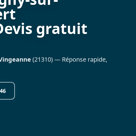
ert
Devis gratuit
-Vingeanne
(21310) — Réponse rapide,
46