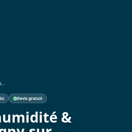
...
is)
Devis gratuit
humidité &
agny-sur-