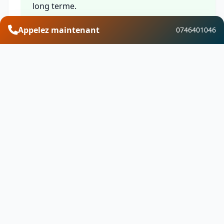
long terme.
Appelez maintenant
0746401046
Financement et aides
Découvrez les aides financières disponibles pour
vos travaux de traitement de l’humidité &
ventilation à Santosse. Profitez de MaPrimeRénov
des CEE, de l'éco-PTZ, de la TVA réduite et d'autres
dispositifs pour optimiser votre investissement.
Besoin d'un devis ?
Contactez-nous pour un devis gratuit pour
Traitement de l’humidité & ventilation.