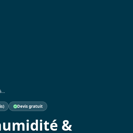
...
is)
Devis gratuit
humidité &