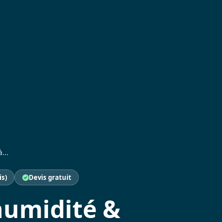
...
is)
Devis gratuit
humidité &