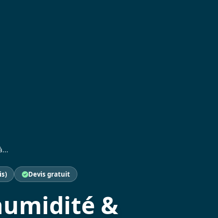
...
is)
Devis gratuit
humidité &