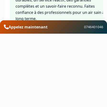
complètes et un savoir-faire reconnu. Faites
confiance à des professionnels pour un air sain à
long terme.
Appelez maintenant
0746401046
Financement et aides
Découvrez les aides financières disponibles pour
vos travaux de traitement de l’humidité &
ventilation à Corrombles. Profitez de
MaPrimeRénov, des CEE, de l'éco-PTZ, de la TVA
réduite et d'autres dispositifs pour optimiser votr
investissement.
Besoin d'un devis ?