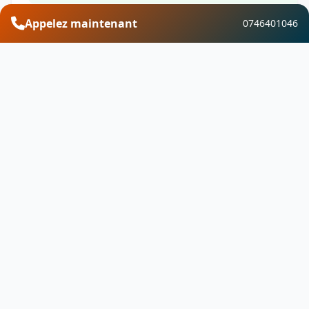
Appelez maintenant
0746401046
Financement et aides
Découvrez les aides financières disponibles pour
vos travaux de traitement de l’humidité &
ventilation à Bagnot. Profitez de MaPrimeRénov,
des CEE, de l'éco-PTZ, de la TVA réduite et d'autres
dispositifs pour optimiser votre investissement.
Besoin d'un devis ?
Contactez-nous pour un devis gratuit pour
Traitement de l’humidité & ventilation.
Demande de devis