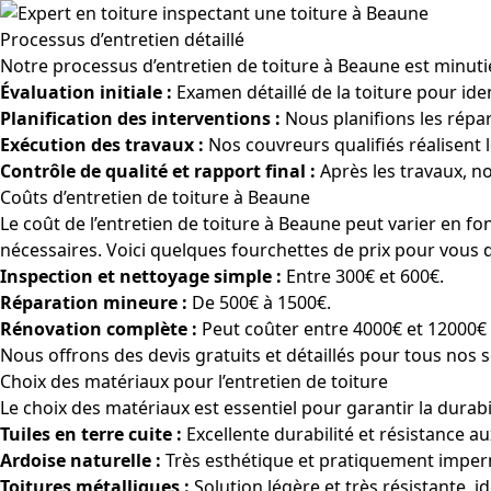
Processus d’entretien détaillé
Notre processus d’entretien de toiture à Beaune est minutieu
Évaluation initiale :
Examen détaillé de la toiture pour iden
Planification des interventions :
Nous planifions les répa
Exécution des travaux :
Nos couvreurs qualifiés réalisent l
Contrôle de qualité et rapport final :
Après les travaux, no
Coûts d’entretien de toiture à Beaune
Le coût de l’entretien de toiture à Beaune peut varier en fonc
nécessaires. Voici quelques fourchettes de prix pour vous 
Inspection et nettoyage simple :
Entre 300€ et 600€.
Réparation mineure :
De 500€ à 1500€.
Rénovation complète :
Peut coûter entre 4000€ et 12000€ s
Nous offrons des devis gratuits et détaillés pour tous nos
Choix des matériaux pour l’entretien de toiture
Le choix des matériaux est essentiel pour garantir la durabi
Tuiles en terre cuite :
Excellente durabilité et résistance a
Ardoise naturelle :
Très esthétique et pratiquement impe
Toitures métalliques :
Solution légère et très résistante, 