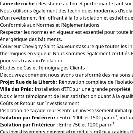
Laine de roche :
Résistante au feu et performante tant sur
Nous utilisons également des techniques modernes d’isolati
d’un revêtement fini, offrant à la fois isolation et esthétique
Conformité aux Normes et Réglementations
Respecter les normes en vigueur est essentiel pour toute inst
énergétique des bâtiments.
Couvreur Chevigny Saint Sauveur s’assure que toutes les in
thermiques en vigueur. Nous sommes également certifiés RG
pour vos travaux d’isolation.
Études de Cas et Témoignages Clients
Découvrez comment nous avons transformé des maisons à Di
Projet Rue de la Liberté :
Rénovation complète de l’isolatio
Villa des Prés :
Installation d’ITE sur une grande propriété,
Nos clients témoignent de leur satisfaction quant à la qualit
Coûts et Retour sur Investissement
L’isolation de façade représente un investissement initial
Isolation par l’extérieur :
Entre 100€ et 150€ par m², inclua
Isolation par l’intérieur :
Entre 75€ et 120€ par m².
Ces investissements peuvent être réduits grâce aux aides f