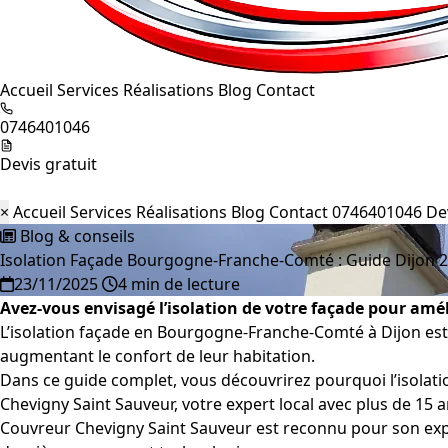
Accueil
Services
Réalisations
Blog
Contact
0746401046
Devis gratuit
×
Accueil
Services
Réalisations
Blog
Contact
0746401046
De
Blog & conseils
Isolation Façade Bourgogne-Franche-Comté : Guide Dijon 
23/11/2025
4 min de lecture
Avez-vous envisagé l’isolation de votre façade pour améli
L’isolation façade en Bourgogne-Franche-Comté à Dijon est
augmentant le confort de leur habitation.
Dans ce guide complet, vous découvrirez pourquoi l’isolati
Chevigny Saint Sauveur, votre expert local avec plus de 15 a
Couvreur Chevigny Saint Sauveur est reconnu pour son exper