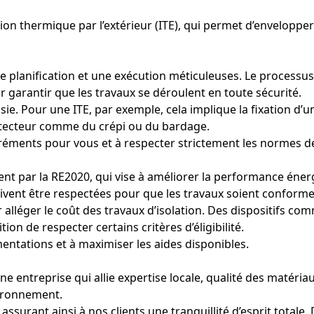
ion thermique par l’extérieur (ITE), qui permet d’envelopper
 une planification et une exécution méticuleuses. Le process
r garantir que les travaux se déroulent en toute sécurité.
isie. Pour une ITE, par exemple, cela implique la fixation d’
otecteur comme du crépi ou du bardage.
gréments pour vous et à respecter strictement les normes de
nt par la RE2020, qui vise à améliorer la performance énerg
oivent être respectées pour que les travaux soient conforme
alléger le coût des travaux d’isolation. Des dispositifs c
ion de respecter certains critères d’éligibilité.
ntations et à maximiser les aides disponibles.
e entreprise qui allie expertise locale, qualité des matériau
vironnement.
ssurant ainsi à nos clients une tranquillité d’esprit totale