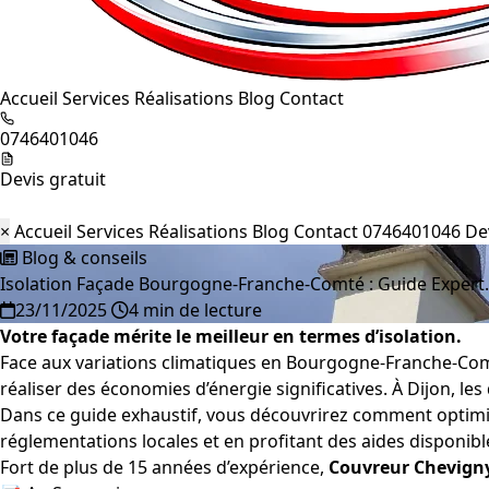
Accueil
Services
Réalisations
Blog
Contact
0746401046
Devis gratuit
×
Accueil
Services
Réalisations
Blog
Contact
0746401046
De
Blog & conseils
Isolation Façade Bourgogne-Franche-Comté : Guide Exper
23/11/2025
4 min de lecture
Votre façade mérite le meilleur en termes d’isolation.
Face aux variations climatiques en Bourgogne-Franche-Comt
réaliser des économies d’énergie significatives. À Dijon, le
Dans ce guide exhaustif, vous découvrirez comment optimise
réglementations locales et en profitant des aides disponibl
Fort de plus de 15 années d’expérience,
Couvreur Chevigny