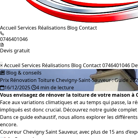
Accueil
Services
Réalisations
Blog
Contact
0746401046
Devis gratuit
×
Accueil
Services
Réalisations
Blog
Contact
0746401046
De
Blog & conseils
Prix Rénovation Toiture Chevigny-Saint-Sauveur : Guide 20
16/12/2025
4 min de lecture
Vous envisagez de rénover la toiture de votre maison à
Face aux variations climatiques et au temps qui passe, la ré
impliqués est donc crucial. Découvrez notre guide complet 
Dans ce guide exhaustif, nous allons explorer les différent
encore.
Couvreur Chevigny Saint Sauveur, avec plus de 15 ans d’expé